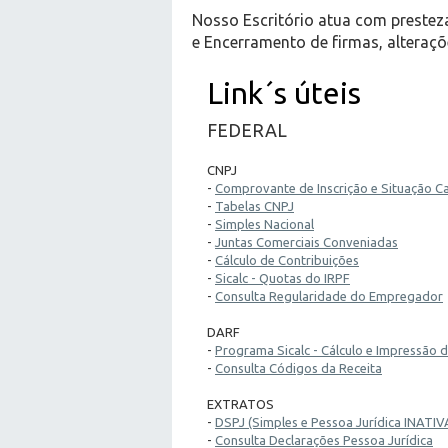
Nosso Escritório atua com presteza
e Encerramento de firmas, alteraçõ
Link´s úteis
FEDERAL
CNPJ
-
Comprovante de Inscrição e Situação C
-
Tabelas CNPJ
-
Simples Nacional
-
Juntas Comerciais Conveniadas
-
Cálculo de Contribuições
-
Sicalc - Quotas do IRPF
-
Consulta Regularidade do Empregador
DARF
-
Programa Sicalc - Cálculo e Impressão
-
Consulta Códigos da Receita
EXTRATOS
-
DSPJ (Simples e Pessoa Jurídica INATIV
-
Consulta Declarações Pessoa Jurídica